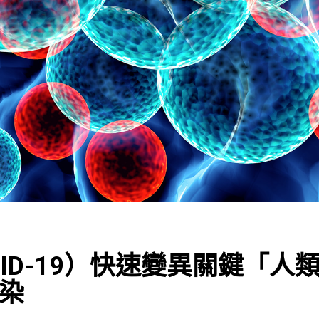
ID-19）快速變異關鍵「人
染