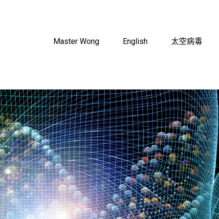
Master Wong
English
太空病毒